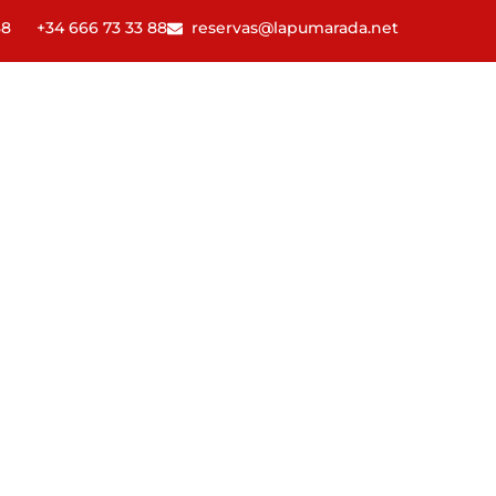
88
+34 666 73 33 88
reservas@lapumarada.net
 PUMARADA
CASA LOLO
CÓMO DISFRUTAR