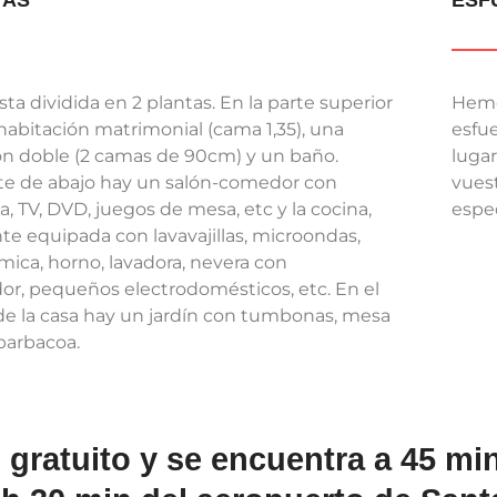
TAS
ESF
sta dividida en 2 plantas. En la parte superior
Hemo
habitación matrimonial (cama 1,35), una
esfu
ón doble (2 camas de 90cm) y un baño.
lugar
rte de abajo hay un salón-comedor con
vuest
, TV, DVD, juegos de mesa, etc y la cocina,
espec
te equipada con lavavajillas, microondas,
mica, horno, lavadora, nevera con
or, pequeños electrodomésticos, etc. En el
 de la casa hay un jardín con tumbonas, mesa
y barbacoa.
 gratuito y se encuentra a 45 m