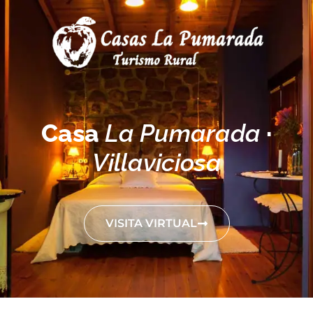
Casa
La Pumarada
·
Villaviciosa
VISITA VIRTUAL