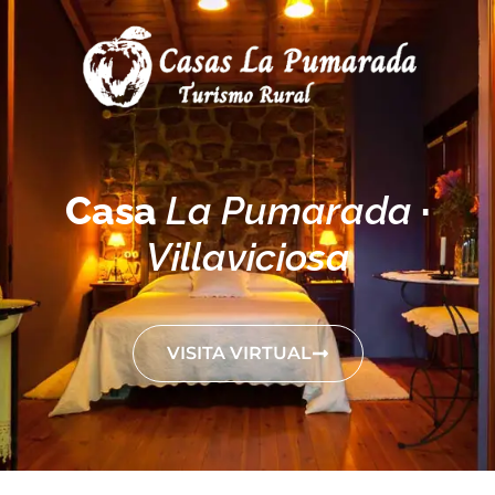
Casa
La Pumarada
·
Villaviciosa
VISITA VIRTUAL