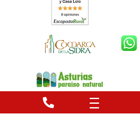
© 2026 Casas La Pumarada · Diseño: Visualia360
Aviso legal
Privacidad
Cookies
Mapa web