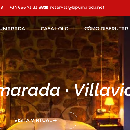
88
+34 666 73 33 88
reservas@lapumarada.net
RADA RESER
PUMARADA
CASA LOLO
CÓMO DISFRUTAR
marada
·
Villavi
VISITA VIRTUAL