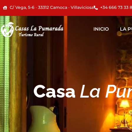
C/ Vega, 5-6 · 33312 Camoca · Villaviciosa
+34 666 73 33 
LA PUMA
INICIO
LA 
Casa
La Pu